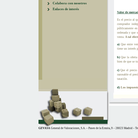
Colabora con nosotros
Enlaces de interés
Valor de merca
Es el precio al 
comprador indep
públicamente en
ordenada y que s
venta.
A tal efec
a)
Que entre ve
tiene un interés 
b)
Que la oferta 
bien de que se tr
c)
Que el precio
razonable el prec
tasación.
d)
Los impuestos
GEVASA
General de Valoraciones, S.A. – Paseo de la Ermita, 9 – 28023 Madrid – T