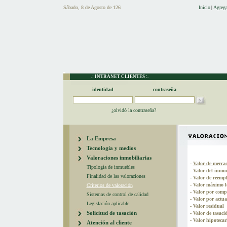
Sábado, 8 de Agosto de 126
Inicio
Agrega
|
.: INTRANET CLIENTES :.
identidad
contraseña
¿olvidó la contraseña?
La Empresa
Tecnología y medios
Valoraciones inmobiliarias
-
Valor de merca
Tipología de inmuebles
-
Valor del inmue
Finalidad de las valoraciones
-
Valor de reempl
-
Valor máximo l
Criterios de valoración
-
Valor por comp
Sistemas de control de calidad
-
Valor por actua
Legislación aplicable
-
Valor residual
Solicitud de tasación
-
Valor de tasaci
-
Valor hipotecari
Atención al cliente