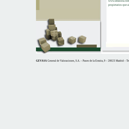
www.idealista.com
propietarios-que-a
GEVASA
General de Valoraciones, S.A. – Paseo de la Ermita, 9 – 28023 Madrid – T