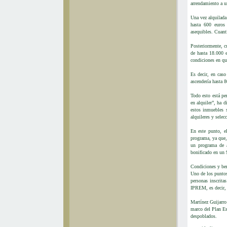
arrendamiento a un
Una vez alquilada
hasta 600 euros
asequibles. Cuantí
Posteriormente, c
de hasta 18.000 e
condiciones en que
Es decir, en caso
ascendería hasta 
Todo esto está pe
en alquiler”, ha 
estos inmuebles 
alquileres y selec
En este punto, e
programa, ya que,
un programa de a
bonificado en un 
Condiciones y ben
Uno de los puntos 
personas inscrit
IPREM, es decir, 
Martínez Guijarro
marco del Plan Es
despoblados.