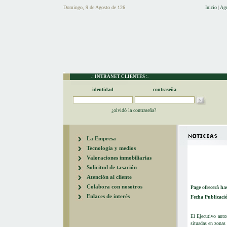
Domingo, 9 de Agosto de 126
Inicio
Agr
|
.: INTRANET CLIENTES :.
identidad
contraseña
¿olvidó la contraseña?
La Empresa
Tecnología y medios
Valoraciones inmobiliarias
Solicitud de tasación
Atención al cliente
Colabora con nosotros
Page ofrecerá ha
Enlaces de interés
Fecha Publicaci
El Ejecutivo auto
situadas en zonas