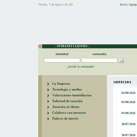
Viernes, 7 de Agosto de 126
Inicio
Agrega
|
.: INTRANET CLIENTES :.
identidad
contraseña
¿olvidó la contraseña?
La Empresa
Tecnología y medios
03/08/2026
Valoraciones inmobiliarias
Solicitud de tasación
03/08/2026
Atención al cliente
Colabora con nosotros
03/08/2026
Enlaces de interés
30/07/2026
30/07/2026