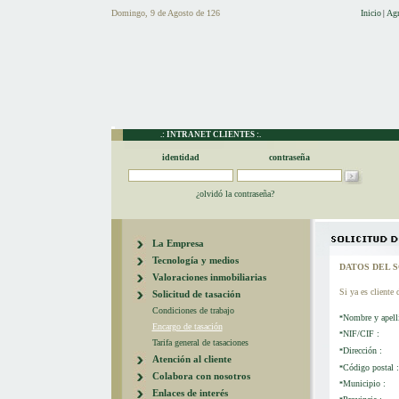
Domingo, 9 de Agosto de 126
Inicio
Agr
|
.: INTRANET CLIENTES :.
identidad
contraseña
¿olvidó la contraseña?
La Empresa
Tecnología y medios
DATOS DEL 
Valoraciones inmobiliarias
Si ya es cliente 
Solicitud de tasación
Condiciones de trabajo
Nombre y apelli
*
Encargo de tasación
NIF/CIF :
*
Tarifa general de tasaciones
Dirección :
*
Atención al cliente
Código postal :
*
Colabora con nosotros
Municipio :
*
Enlaces de interés