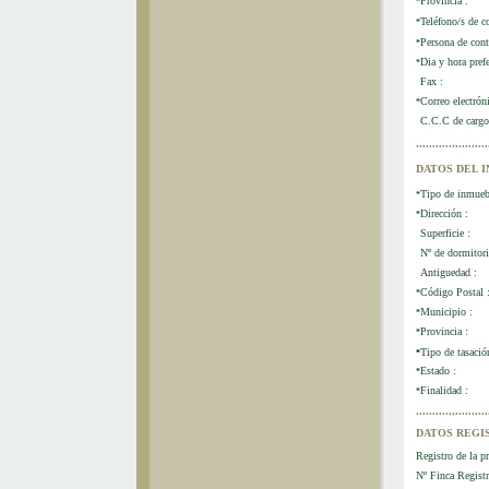
Provincia :
*
Teléfono/s de co
*
Persona de cont
*
Dia y hora prefe
*
Fax :
*
Correo electróni
*
C.C.C de cargo
*
......................
DATOS DEL 
Tipo de inmueb
*
Dirección :
*
Superficie :
*
Nº de dormitori
*
Antiguedad :
*
Código Postal 
*
Municipio :
*
Provincia :
*
Tipo de tasació
*
Estado :
*
Finalidad :
*
......................
DATOS REGI
Registro de la p
Nº Finca Registr