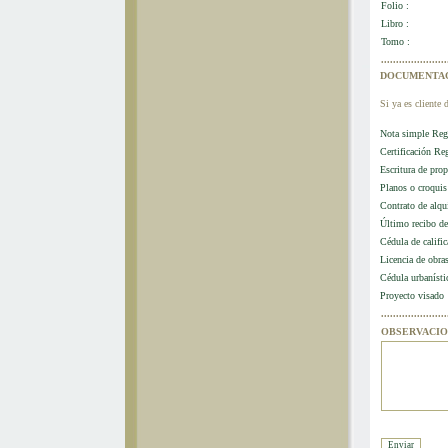
Folio :
Libro :
Tomo :
......................
DOCUMENTACI
Si ya es cliente 
Nota simple Regi
Certificación Re
Escritura de pro
Planos o croquis
Contrato de alqui
Último recibo de
Cédula de calific
Licencia de obra
Cédula urbanísti
Proyecto visado
......................
OBSERVACIO