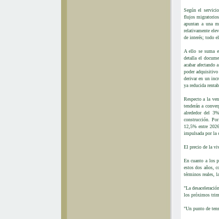
Según el servici
flujos migratorios
apuntan a una mo
relativamente ele
de interés; todo 
A ello se suma e
detalla el docume
acabar afectando 
poder adquisitivo
derivar en un incr
ya reducida rentab
Respecto a la ve
tenderán a conver
alrededor del 3
construcción. Por
12,5% entre 2026
impulsada por la c
El precio de la vi
En cuanto a los p
estos dos años, c
términos reales, l
"La desaceleració
los próximos trim
"Un punto de tens