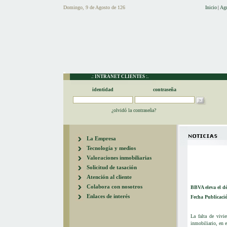
Domingo, 9 de Agosto de 126
Inicio
Agr
|
.: INTRANET CLIENTES :.
identidad
contraseña
¿olvidó la contraseña?
La Empresa
Tecnología y medios
Valoraciones inmobiliarias
Solicitud de tasación
Atención al cliente
Colabora con nosotros
BBVA eleva el dé
Enlaces de interés
Fecha Publicaci
La falta de viv
inmobiliario, en 