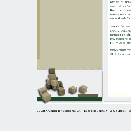
Otro de los mens
convertido en "un
Banco de España
recientemente ha 
económico de Esp
Además, los econ
oferta y demanda
reducción del défi
muy superiores (
PIB en 2030, pró
www.idealista.com
800-000-casas-en-
GEVASA
General de Valoraciones, S.A. – Paseo de la Ermita, 9 – 28023 Madrid – T