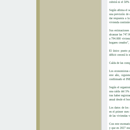
cubrirá ni el 50% 
Según afirma el s
una previsión de 
dar respuesta a l
vivienda continúe
Sus estimaciones 
alcanzar las 747.
a 794.000 viviend
hogares creados",
El único punto po
déficit crecerá l
Caída de las comp
Los economistas d
este año, siguie
confirmado el INE
Según el organismo
una caída del 5% 
tras haber regist
anual desde el bo
Los datos de los 
en el primer mes 
de las viviendas 
Con este escenari
y que en 2027 mue